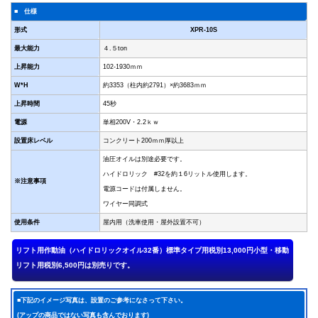
■ 仕様
形式
XPR-10S
最大能力
４.５ton
上昇能力
102-1930ｍｍ
W*H
約3353（柱内約2791）×約3683ｍｍ
上昇時間
45秒
電源
単相200V・2.2ｋｗ
設置床レベル
コンクリート200ｍｍ厚以上
油圧オイルは別途必要です。
ハイドロリック #32を約１6リットル使用します。
※注意事項
電源コードは付属しません。
ワイヤー同調式
使用条件
屋内用（洗車使用・屋外設置不可）
■下記のイメージ写真は、設置のご参考になさって下さい。
(アップの商品ではない写真も含んでおります)