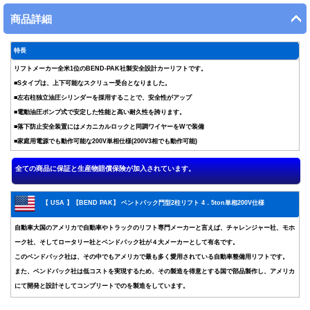
商品詳細
特長
リフトメーカー全米1位のBEND-PAK社製安全設計カーリフトです。
■Sタイプは、上下可能なスクリュー受台となりました。
■左右柱独立油圧シリンダーを採用することで、安全性がアップ
■電動油圧ポンプ式で安定した性能と高い耐久性を誇ります。
■落下防止安全装置にはメカニカルロックと同調ワイヤーをWで装備
■家庭用電源でも動作可能な200V単相仕様(200V3相でも動作可能)
【 USA 】【BEND PAK】 ベントパック門型2柱リフト 4．5ton単相200V仕様
自動車大国のアメリカで自動車やトラックのリフト専門メーカーと言えば、チャレンジャー社、モホ
ーク社、そしてロータリー社とベンドパック社が４大メーカーとして有名です。
このベンドパック社は、その中でもアメリカで最も多く愛用されている自動車整備用リフトです。
また、ベンドパック社は低コストを実現するため、その製造を得意とする国で部品製作し、アメリカ
にて開発と設計そしてコンプリートでのを製造をしています。