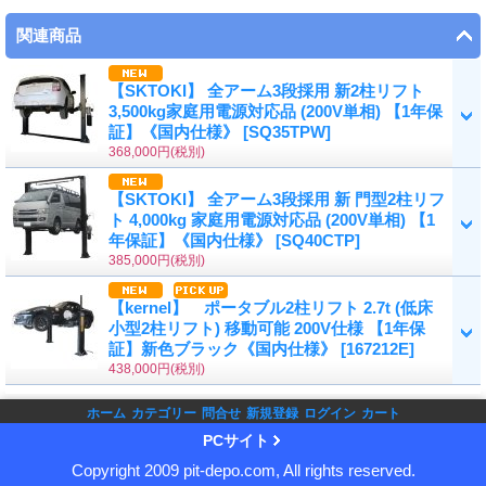
関連商品
【SKTOKI】 全アーム3段採用 新2柱リフト
3,500kg家庭用電源対応品 (200V単相) 【1年保
証】《国内仕様》
[
SQ35TPW
]
368,000円
(税別)
【SKTOKI】 全アーム3段採用 新 門型2柱リフ
ト 4,000kg 家庭用電源対応品 (200V単相) 【1
年保証】《国内仕様》
[
SQ40CTP
]
385,000円
(税別)
【kernel】 ポータブル2柱リフト 2.7t (低床
小型2柱リフト) 移動可能 200V仕様 【1年保
証】新色ブラック《国内仕様》
[
167212E
]
438,000円
(税別)
ホーム
カテゴリー
問合せ
新規登録
ログイン
カート
PCサイト
Copyright 2009 pit-depo.com, All rights reserved.