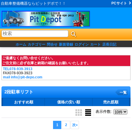
自動車整備機器ならピットデポで！！
PCサイト
ホーム
カテゴリー
問合せ
新規登録
ログイン
カート
店長日記
ご遠慮なくお問い合せください。
ご注文前に必ず在庫と納期の確認をお願いいたします。
TEL078-939-3913
FAX078-939-3923
mail info@pit-depo.com
2段駐車リフト
一覧
おすすめ順
価格の安い順
売れ筋順
表示件数
:
1
2
次
»