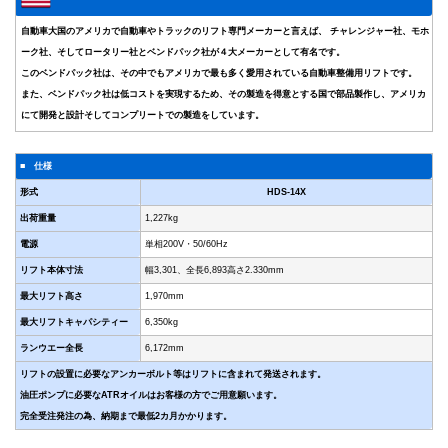
自動車大国のアメリカで自動車やトラックのリフト専門メーカーと言えば、 チャレンジャー社、モホ
ーク社、そしてロータリー社とベンドパック社が４大メーカーとして有名です。
このベンドパック社は、その中でもアメリカで最も多く愛用されている自動車整備用リフトです。
また、ベンドパック社は低コストを実現するため、その製造を得意とする国で部品製作し、アメリカ
にて開発と設計そしてコンプリートでの製造をしています。
■ 仕様
形式
HDS-14X
出荷重量
1,227kg
電源
単相200V・50/60Hz
リフト本体寸法
幅3,301、全長6,893高さ2.330mm
最大リフト高さ
1,970mm
最大リフトキャパシティー
6,350kg
ランウエー全長
6,172mm
リフトの設置に必要なアンカーボルト等はリフトに含まれて発送されます。
油圧ポンプに必要なATRオイルはお客様の方でご用意願います。
完全受注発注の為、納期まで最低2カ月かかります。