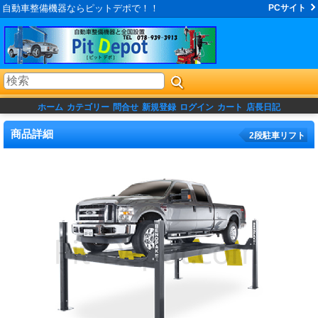
自動車整備機器ならピットデポで！！
PCサイト
ホーム
カテゴリー
問合せ
新規登録
ログイン
カート
店長日記
商品詳細
2段駐車リフト