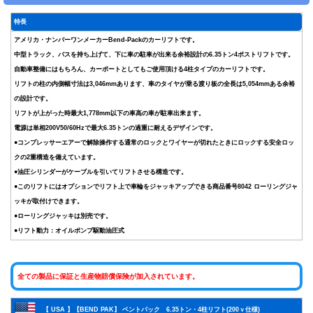
特長
アメリカ・ナンバーワンメーカーBend-Packのカーリフトです。
中型トラック、バスを持ち上げて、下に車の駐車が出来る余裕設計の6.35トン4ポストリフトです。
自動車整備にはもちろん、カーポートとしてもご使用頂ける4柱タイプのカーリフトです。
リフトの柱の内側幅寸法は3,046mmあります、車のタイヤが乗る渡り板の全長は5,054mmある余裕
の設計です。
リフトが上がった時最大1,778mm以下の車高の車が駐車出来ます。
電源は単相200V50/60Hzで最大6.35トンの過重に耐えるデザインです。
●コンプレッサーエアーで解除操作する通常のロックとワイヤーが切れたときにロックする安全ロッ
クの2重構造を備えています。
●油圧シリンダーがケーブルを引いてリフトさせる構造です。
●このリフトにはオプションでリフト上で車輪をジャッキアップできる商品番号8042 ローリングジャ
ッキが取付けできます。
●ローリングジャッキは別売です。
●リフト動力：オイルポンプ駆動油圧式
全ての製品に保証と生産物賠償保険が加入されています。
【 USA 】【BEND PAK】 ベントパック 6.35トン・4柱リフト(200ｖ仕様)