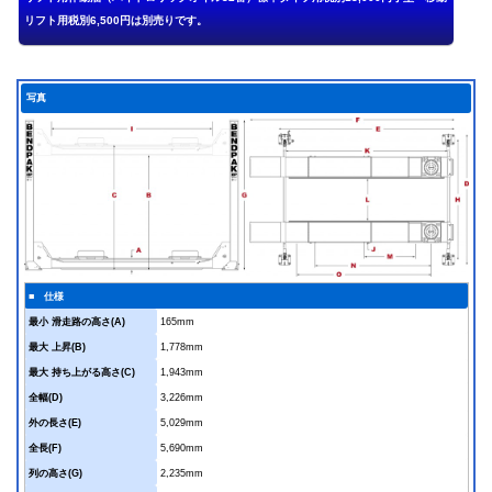
写真
■ 仕様
最小 滑走路の高さ(A)
165mm
最大 上昇(B)
1,778mm
最大 持ち上がる高さ(C)
1,943mm
全幅(D)
3,226mm
外の長さ(E)
5,029mm
全長(F)
5,690mm
列の高さ(G)
2,235mm