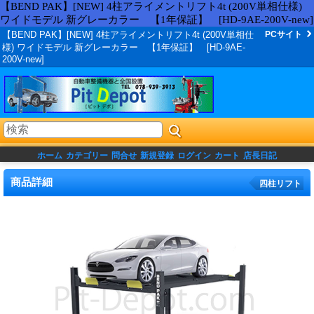
【BEND PAK】[NEW] 4柱アライメントリフト4t (200V単相仕様)
ワイドモデル 新グレーカラー 【1年保証】 [HD-9AE-200V-new]
【BEND PAK】[NEW] 4柱アライメントリフト4t (200V単相仕
PCサイト
様) ワイドモデル 新グレーカラー 【1年保証】 [HD-9AE-
200V-new]
ホーム
カテゴリー
問合せ
新規登録
ログイン
カート
店長日記
商品詳細
四柱リフト