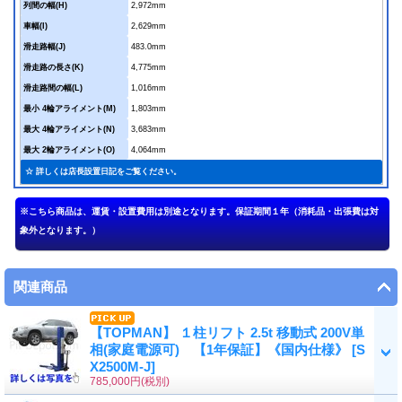
列間の幅(H)
2,972mm
車幅(I)
2,629mm
滑走路幅(J)
483.0mm
滑走路の長さ(K)
4,775mm
滑走路間の幅(L)
1,016mm
最小 4輪アライメント(M)
1,803mm
最大 4輪アライメント(N)
3,683mm
最大 2輪アライメント(O)
4,064mm
☆ 詳しくは店長設置日記をご覧ください。
関連商品
【TOPMAN】 １柱リフト 2.5t 移動式 200V単
相(家庭電源可) 【1年保証】《国内仕様》
[
S
X2500M-J
]
785,000円
(税別)