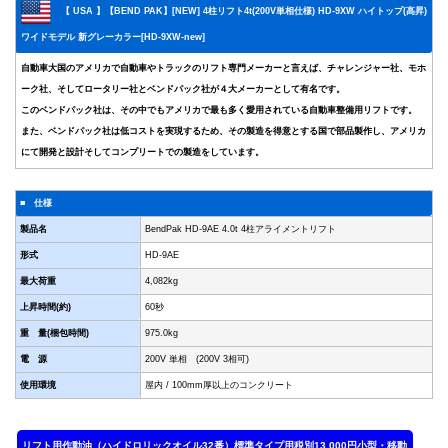
【 USA 】【BEND PAK】[NEW] 4柱リフト4t(200V単相仕様) HD-9XW ハイトップ(高昇)
ワイドモデル 新グレーカラー[HD-9XW-new]
自動車大国のアメリカで自動車やトラックのリフト専門メーカーと言えば、チャレンジャー社、モホ
ーク社、そしてロータリー社とベンドパック社が４大メーカーとして有名です。
このベンドパック社は、その中でもアメリカで最も多く愛用されている自動車整備用リフトです。
また、ベンドパック社は低コストを実現するため、その製造を得意とする国で部品製作し、アメリカ
にて開発と設計そしてコンプリートでの製造をしています。
■ 仕様
製品名
BendPak HD-9AE 4.0t 4柱アライメントリフト
形式
HD-9AE
最大荷重
4,082kg
上昇時間(約)
60秒
重 量(梱包時間)
975.0kg
電 源
200V 単相 (200V 3相可)
使用環境
屋内 / 100mm厚以上のコンクリート