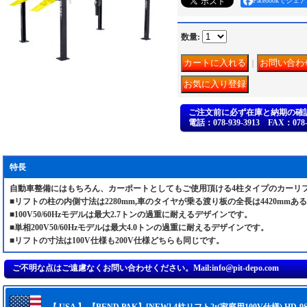
Facebookでシェア
数量
:
｜
ご注文前に必ず在庫と納期の確
電話：078-939-3913 FAX：078-9
特長
自動車整備にはもちろん、カーポートとしてもご使用頂ける4柱タイプのカーリ
■リフトの柱の内側寸法は2280mm,車のタイヤが乗る渡り板の全長は4420mmあ
■100V50/60Hzモデルは最大2.7トンの過重に耐えるデザインです。
■単相200V50/60Hzモデルは最大4.0トンの過重に耐えるデザインです。
■リフトの寸法は100V仕様も200V仕様どちらも同じです。
【 USA 】 【BEND PAK】[NEW] 4柱リフト2t(家庭用100V仕様) HD