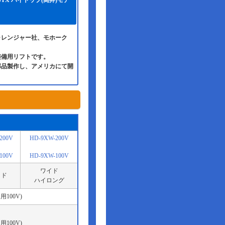
ャレンジャー社、モホーク
整備用リフトです。
部品製作し、アメリカにて開
200V
HD-9XW-200V
100V
HD-9XW-100V
ワイド
イド
ハイロング
用100V)
用100V)