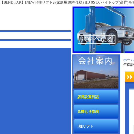
【BEND PAK】[NEW] 4柱リフト2t(家庭用100V仕様) HD-9STX ハイトップ(高昇)モ
[自動車整備機器と認証機器の専門会社]
ホーム
年保証
店長設置日記
見積もり依頼
1柱リフト