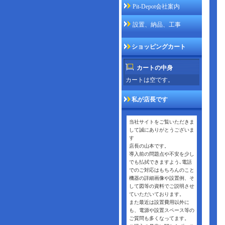
Pit-Depot会社案内
設置、納品、工事
ショッピングカート
カートの中身
カートは空です。
私が店長です
当社サイトをご覧いただきま
して誠にありがとうございま
す
店長の山本です。
導入前の問題点や不安を少し
でも払拭できますよう､電話
でのご対応はもちろんのこと
機器の詳細画像や設置例、そ
して図等の資料でご説明させ
ていただいております。
また最近は設置費用以外に
も、電源や設置スペース等の
ご質問も多くなってます。