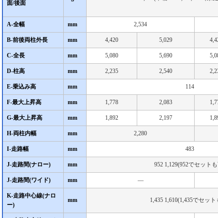
面/後面
A-全幅
mm
2,534
B-前後両柱外長
mm
4,420
5,029
4,4
C-全長
mm
5,080
5,690
5,0
D-柱高
mm
2,235
2,540
2,2
E-乗込み高
mm
114
F-最大上昇高
mm
1,778
2,083
1,7
G-最大上昇高
mm
1,892
2,197
1,8
H-両柱内幅
mm
2,280
I-走路幅
mm
483
J-走路間(ナロー)
mm
952 1,129(952でセット
J-走路間(ワイド)
mm
―
K-走路中心線(ナロ
mm
1,435 1,610(1,435でセッ
ー)