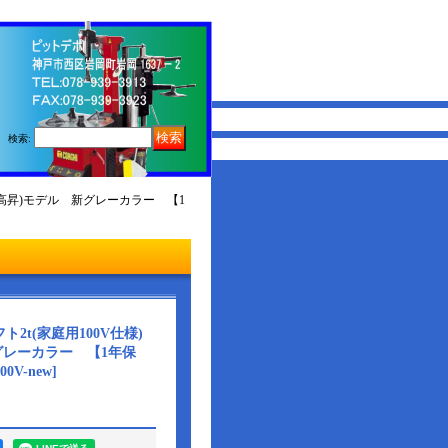
検索
:
ップ(高昇)モデル 新グレーカラー 【1
フト2t(家庭用100V仕様)
グレーカラー 【1年保
00V-new
]