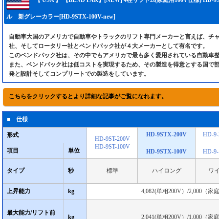
ル 新グレーカラー[HD-9STX-100V-new]
自動車大国のアメリカで自動車やトラックのリフト専門メーカーと言えば、チ
社、そしてロータリー社とベンドパック社が４大メーカーとして有名です。
このベンドパック社は、その中でもアメリカで最も多く愛用されている自動車
また、ベンドパック社は低コストを実現するため、その製造を得意とする国で
発と設計そしてコンプリートでの製造をしています。
■ 仕様
HD-9STX-200V
HD-9-
形式
HD-9ST-200V
HD-9ST-100V
項目
単位
HD-9STX-100V
HD-9-
タイプ
秒
標準
ハイロング
ワ
上昇能力
kg
4,082(単相200V）/2,000（家庭
最大能力/リフト前
kg
2,041(単相200V）/1,000（家庭