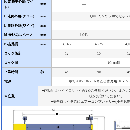
K-走路中心線(ワイ
mm
―
ド)
L-走路外縁(ナロー)
mm
1,918 2,092(1,918でセッ
L-走路外縁(ワイド)
mm
―
M-乗込みスペース
mm
1,943
N-走路長
mm
4,166
4,775
4,1
ロック箇所
―
12
15
1
ロック間
―
102mm毎
上昇時間
秒
45
50
4
電源
―
単相200V 50/60Hzまたは家庭用100V 5
■作動油はハイドロリック#32をご使用ください。また
※注意
様をお使いください。
■安全ロック解除にエアーコンプレッサー(小型100