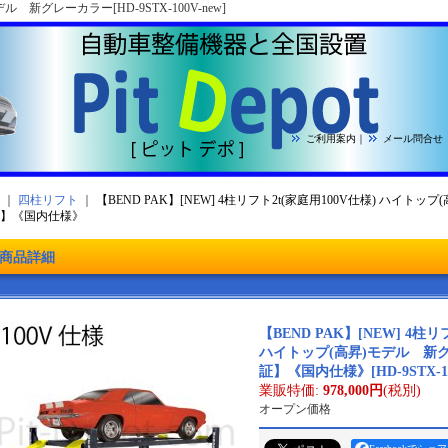
デル 新グレーカラー[HD-9STX-100V-new]
ご利用案内
｜
メール問合せ
｜
四柱リフト
｜
【BEND PAK】[NEW] 4柱リフト2t(家庭用100V仕様) ハイト
】《国内仕様》
商品詳細
【BEND PAK】[NEW] 4柱リ
ハイトップ(高昇)モデル 新
証】《国内仕様》
[
HD-9STX-1
業販特価
:
978,000円
(税別)
オープン価格