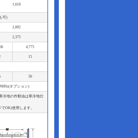
1,610
トも可)
2,092
2,375
66
4,775
2
15
5
50
0/60Hz(オプション)
、寒冷地の作動油は寒冷地仕
VでOK)使用します。