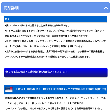
商品詳細
特長
●狭いスペースで2ｍまで上昇することが出来るのがHD-7Pです。
●タイヤごと乗り込めるドライブオンリフトは、アンダーカバーの脱着時やジャッキアップポイント
時に傷つけることが少なく、早く安全に下回りの点検整備やオイル交換が可能です。
●エアー油圧で上昇させるローリングジャッキ(オプション)との併用により車体のみ浮かせることがで
き、タイヤ交換、ブレーキ、サスペンションなど足回り整備にも適しています。
●上昇中に自動でロックする安全機構と、上昇下降中の落下を防ぐ自動ロック機構の二重安全装置と
ステンレスワイヤー(破断強度6,500kg×4本)の駆動により安心してご使用になれます。
【 USA 】【BEND PAK】4柱リフト 3.17t標準タイプ 200V単相仕様 ※日本対応 [HD-7P]
自動車大国のアメリカで自動車やトラックのリフト専門メーカーと言えば、チャレンジャー社、モホ
ーク社、そしてロータリー社とベンドパック社が４大メーカーとして有名です。
このベンドパック社は、その中でもアメリカで最も多く愛用されている自動車整備用リフトです。