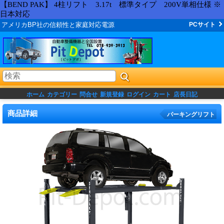
【BEND PAK】 4柱リフト 3.17t 標準タイプ 200V単相仕様 ※
日本対応
アメリカBP社の信頼性と家庭対応電源
PCサイト
ホーム
カテゴリー
問合せ
新規登録
ログイン
カート
店長日記
商品詳細
パーキングリフト