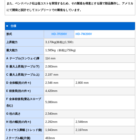
また、ベンドパック社は低コストを実現するため、その製造を得意とする国で部品製作し、アメリカ
にて開発と設計そしてコンプリートでの製造をしています。
■ 仕様
形式
HD-7P200V
HD-7W200V
上昇能力
3,170kg(単相は1,500）
最大能力
1,585kg（単相は750kg)
A テーブル(ランウェイ)厚
114 mm
B 最大上昇高(テーブル下)
2,083mm
C 最大上昇高(テーブル上)
2,197 mm
D 全体幅(柱の外々)
2,546 mm
2,800 mm
E 前後長(柱の外々)
4,420mm
F 全体前後長(乗込スロープ
5,080mm
含む)
G 柱の高さ
2,540mm
H 柱の幅(柱の内々)
2,292mm
2,546mm
I タイヤ入庫幅 (トレッド側)
1,943mm
2,197mm
J テーブル幅(片側)
483mm