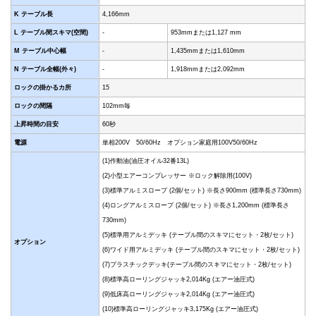
K テーブル長
4,166mm
L テーブル間スキマ(空間)
-
953mmまたは1,127 mm
M テーブル中心幅
-
1,435mmまたは1,610mm
N テーブル全幅(外々)
-
1,918mmまたは2,092mm
ロックの掛かるカ所
15
ロックの間隔
102mm毎
上昇時間の目安
60秒
電源
単相200V 50/60Hz オプション家庭用100V50/60Hz
(1)作動油(油圧オイル32番13L)
(2)小型エアーコンプレッサー ※ロック解除用(100V)
(3)標準アルミスロープ (2個/セット) ※長さ900mm (標準長さ730mm)
(4)ロングアルミスロープ (2個/セット) ※長さ1,200mm (標準長さ
730mm)
(5)標準用アルミデッキ (テーブル間のスキマにセット・2枚/セット)
オプション
(6)ワイド用アルミデッキ (テーブル間のスキマにセット・2枚/セット)
(7)プラスチックデッキ(テーブル間のスキマにセット・2枚/セット)
(8)標準高ローリングジャッキ2,014Kg (エアー油圧式)
(9)低床高ローリングジャッキ2,014Kg (エアー油圧式)
(10)標準高ローリングジャッキ3,175Kg (エアー油圧式)